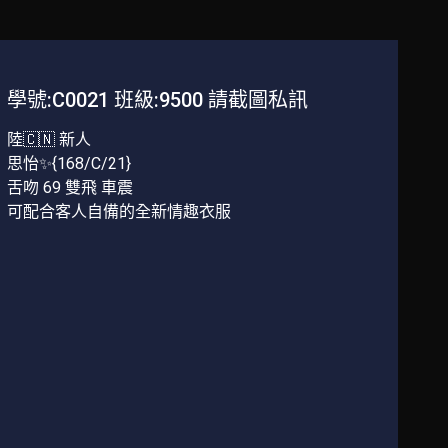
學號:C0021 班級:9500 請截圖私訊
陸🇨🇳 新人
思怡✨{168/C/21}
舌吻 69 雙飛 車震
可配合客人自備的全新情趣衣服