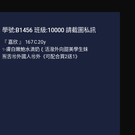
學號:B1456 班級:10000 請截圖私訊
『 嘉欣 』 167.C.20y
✨膚白嫩鮑水滴奶 ξ 活潑外向甜美學生妹
🈶舌🉑外國人🉑外《可配合買2送1》