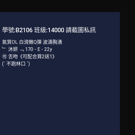
學號:B2106 班級:14000 請截圖私訊
氣質OL 白滑嫩Q彈 波濤胸湧
﹂ 沐妍 ﹁ 170 - E - 22y
🉑 舌吻《可配合買2送1》
(` 不跑林口 `)